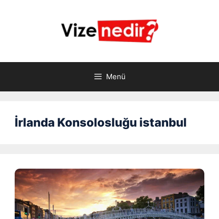
İçeriğe
atla
Menü
İrlanda Konsolosluğu istanbul