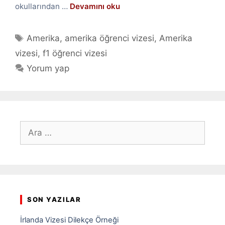
okullarından …
Devamını oku
Etiketler
Amerika
,
amerika öğrenci vizesi
,
Amerika
vizesi
,
f1 öğrenci vizesi
Yorum yap
için
ara
SON YAZILAR
İrlanda Vizesi Dilekçe Örneği