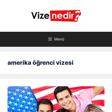
İçeriğe
atla
Menü
amerika öğrenci vizesi