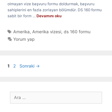
olmayan vize başvuru formu doldurmak, başvuru
sahiplerini en fazla zorlayan bölümdür. DS 160 formu
sabit bir form …
Devamını oku
Etiketler
Amerika
,
Amerika vizesi
,
ds 160 formu
Yorum yap
Sayfa
Sayfa
1
2
Sonraki
→
için
ara