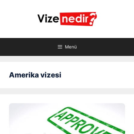
İçeriğe
atla
Menü
Amerika vizesi