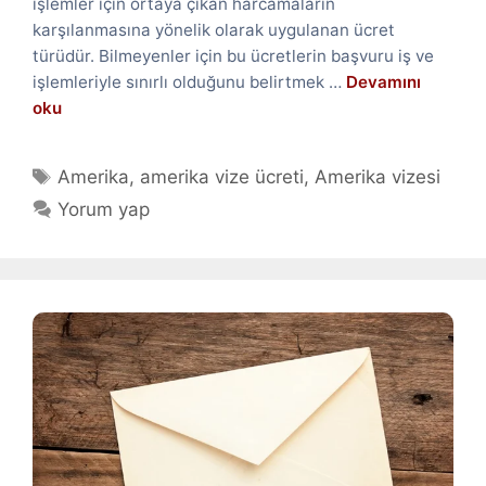
işlemler için ortaya çıkan harcamaların
karşılanmasına yönelik olarak uygulanan ücret
türüdür. Bilmeyenler için bu ücretlerin başvuru iş ve
işlemleriyle sınırlı olduğunu belirtmek …
Devamını
oku
Etiketler
Amerika
,
amerika vize ücreti
,
Amerika vizesi
Yorum yap