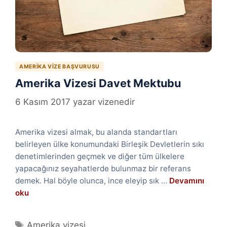
AMERIKA VIZE BAŞVURUSU
Amerika Vizesi Davet Mektubu
6 Kasım 2017
yazar
vizenedir
Amerika vizesi almak, bu alanda standartları
belirleyen ülke konumundaki Birleşik Devletlerin sıkı
denetimlerinden geçmek ve diğer tüm ülkelere
yapacağınız seyahatlerde bulunmaz bir referans
demek. Hal böyle olunca, ince eleyip sık …
Devamını
oku
Etiketler
Amerika vizesi