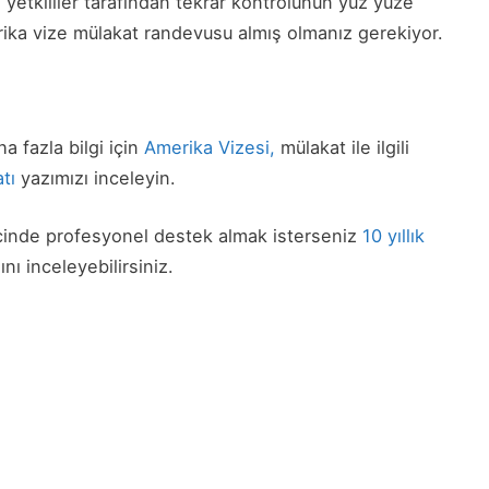
a yetkililer tarafından tekrar kontrolünün yüz yüze
rika vize mülakat randevusu almış olmanız gerekiyor.
 fazla bilgi için
Amerika Vizesi,
mülakat ile ilgili
tı
yazımızı inceleyin.
ecinde profesyonel destek almak isterseniz
10 yıllık
nı inceleyebilirsiniz.