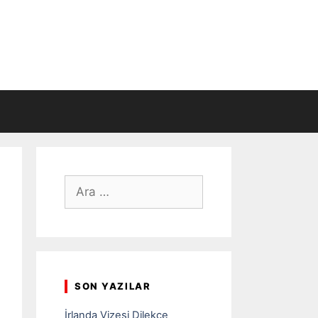
için
ara
SON YAZILAR
İrlanda Vizesi Dilekçe