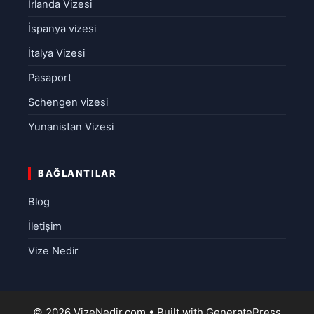
İrlanda Vizesi
İspanya vizesi
İtalya Vizesi
Pasaport
Schengen vizesi
Yunanistan Vizesi
BAĞLANTILAR
Blog
İletişim
Vize Nedir
© 2026 VizeNedir.com
• Built with
GeneratePress