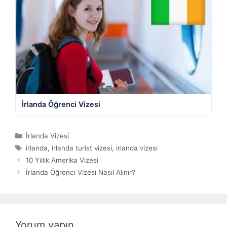
İrlanda Öğrenci Vizesi
Kategoriler
İrlanda Vizesi
Etiketler
irlanda
,
irlanda turist vizesi
,
irlanda vizesi
10 Yıllık Amerika Vizesi
İrlanda Öğrenci Vizesi Nasıl Alınır?
Yorum yapın