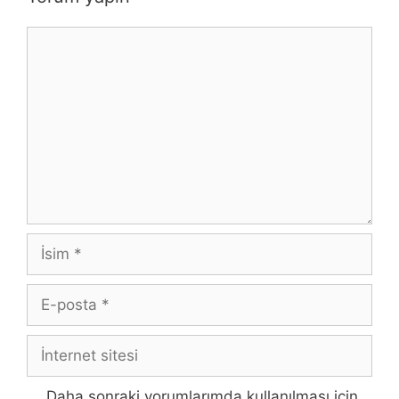
Yorum
İsim
E-
posta
İnternet
sitesi
Daha sonraki yorumlarımda kullanılması için