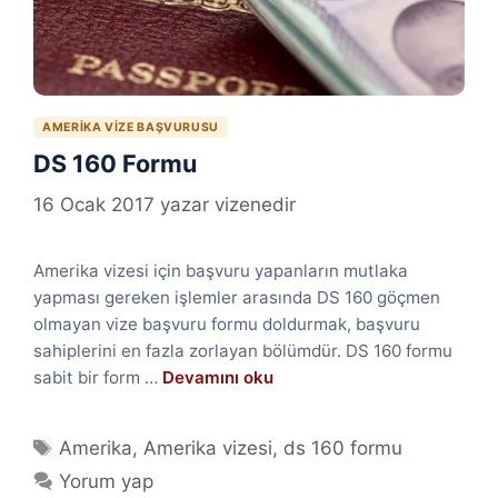
AMERIKA VIZE BAŞVURUSU
DS 160 Formu
16 Ocak 2017
yazar
vizenedir
Amerika vizesi için başvuru yapanların mutlaka
yapması gereken işlemler arasında DS 160 göçmen
olmayan vize başvuru formu doldurmak, başvuru
sahiplerini en fazla zorlayan bölümdür. DS 160 formu
sabit bir form …
Devamını oku
Etiketler
Amerika
,
Amerika vizesi
,
ds 160 formu
Yorum yap