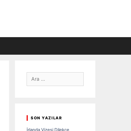
için
ara
SON YAZILAR
İrlanda Vizesi Dilekçe