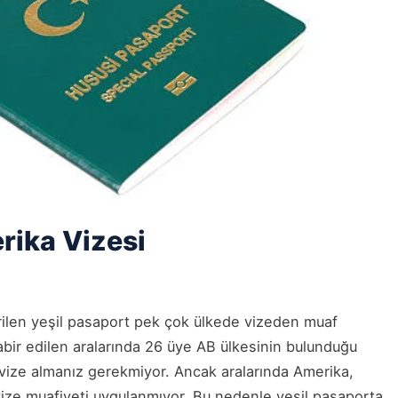
rika Vizesi
erilen yeşil pasaport pek çok ülkede vizeden muaf
abir edilen aralarında 26 üye AB ülkesinin bulunduğu
 vize almanız gerekmiyor. Ancak aralarında Amerika,
 vize muafiyeti uygulanmıyor. Bu nedenle yeşil pasaporta