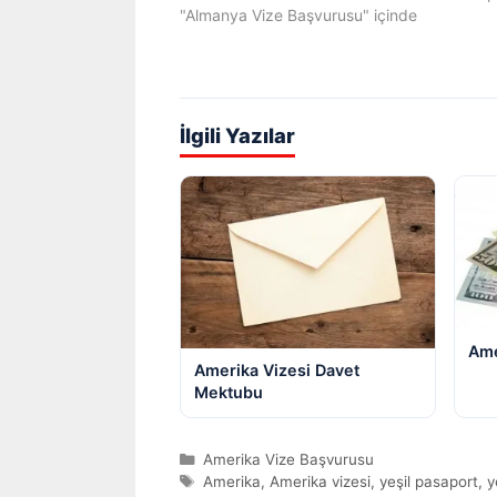
"Almanya Vize Başvurusu" içinde
İlgili Yazılar
Ame
Amerika Vizesi Davet
Mektubu
Kategoriler
Amerika Vize Başvurusu
Etiketler
Amerika
,
Amerika vizesi
,
yeşil pasaport
,
y